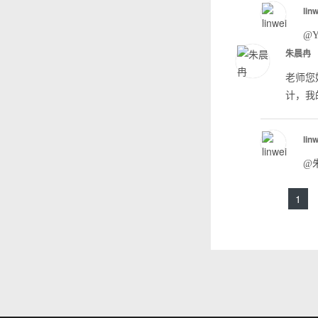
lin
@Y
朱晨冉
老师您
计，我
lin
@
1