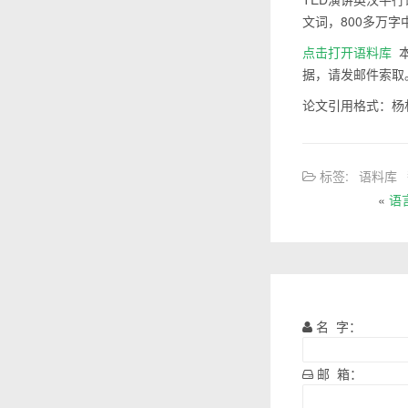
文词，800多万字
点击打开语料库
本
据，请发邮件索取
论文引用格式：杨林伟
标签:
语料库
«
语
名 字：
邮 箱：