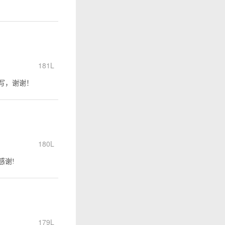
181L
写，谢谢！
180L
感谢!
179L