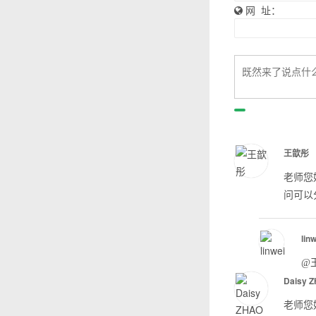
网 址：
王歆彤
老师您
问可以分
lin
@
Daisy 
老师您