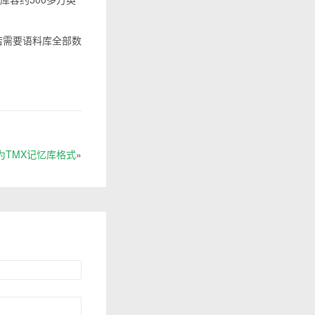
若需要语料库全部数
换为TMX记忆库格式
»