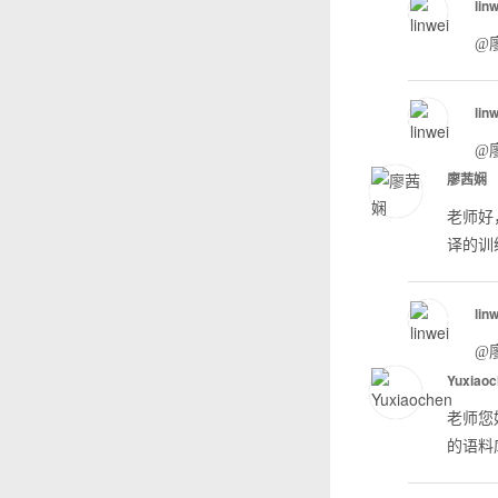
lin
@
lin
@
廖茜娴
老师好
译的训
lin
@
Yuxiao
老师您
的语料