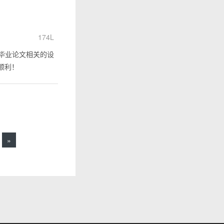
174L
毕业论文相关的设
作顺利！
»