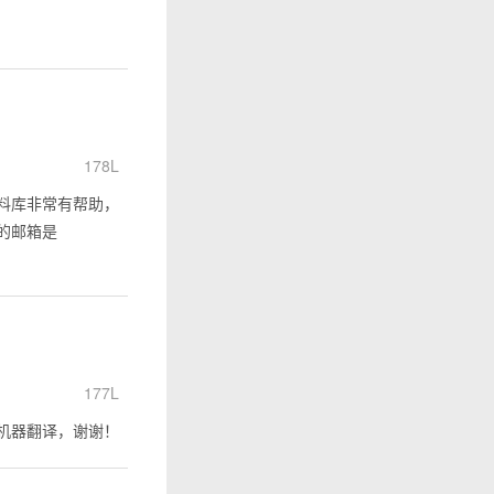
178L
料库非常有帮助，
的邮箱是
177L
机器翻译，谢谢！