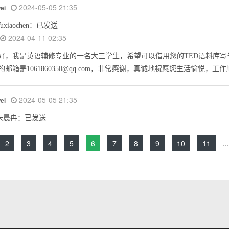
2024-05-05 21:35
wei
uxiaochen：已发送
2024-04-11 02:35
好，我是英语辅修专业的一名大三学生，希望可以借用您的TED语料库写
的邮箱是1061860350@qq.com，非常感谢，真诚地祝愿您生活愉悦，工
2024-05-05 21:35
wei
朱晨冉：已发送
2
3
4
5
6
7
8
9
10
11
...