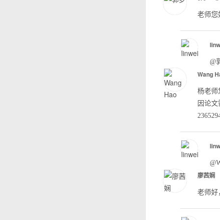
老师您
lin
@
Wang H
杨老师
因论文
236529
lin
@W
廖茜娴
老师好