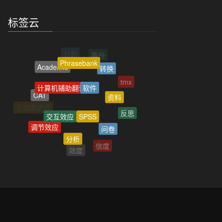
标签云
Phrasebank
转换
Academic
软件
计算机辅助翻译
tmx
资料
CAT
SPSS
交互效应
反思
正则表达式
问卷
调节效应
分析
TED
结构方程
信度
效度