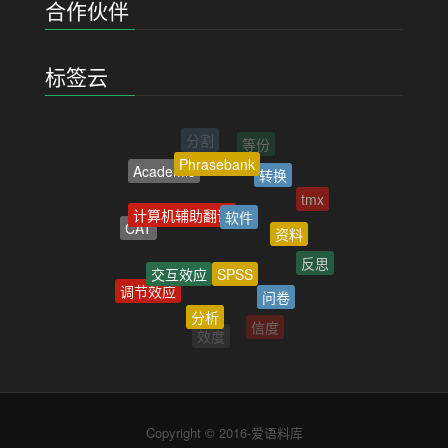
合作伙伴
标签云
分割
等份
Phrasebank
Academic
转换
tmx
计算机辅助翻译
软件
CAT
资料
正则表达式
反思
SPSS
交互效应
调节效应
问卷
分析
信度
效度
Copyright © 2016-爱语料库