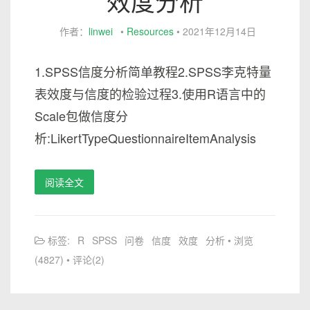
效度分析
作者：
linwei
•
Resources
•
2021年12月14日
1.SPSS信度分析简单教程2.SPSS李克特量
表效度与信度的检验过程3.使用R语言中的
Scale包做信度分
析:LikertTypeQuestionnaireItemAnalysis
阅读全文
标签:
R
SPSS
问卷
信度
效度
分析
• 浏览
(4827) • 评论(2)