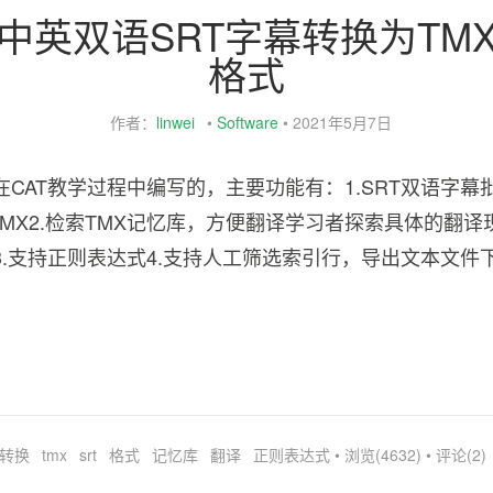
中英双语SRT字幕转换为TM
格式
作者：
linwei
•
Software
•
2021年5月7日
CAT教学过程中编写的，主要功能有：1.SRT双语字幕
格的TMX2.检索TMX记忆库，方便翻译学习者探索具体的翻
3.支持正则表达式4.支持人工筛选索引行，导出文本文件
转换
tmx
srt
格式
记忆库
翻译
正则表达式
• 浏览(4632) • 评论(2)