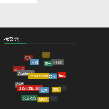
标签云
pdf
切割
分割
等份
语料库
语言学
Academic
Phrasebank
转换
tmx
CAT
计算机辅助翻译
软件
资料
反思
调节效应
交互效应
SPSS
问卷
分析