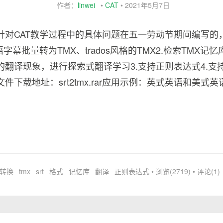
作者：
linwei
•
CAT
•
2021年5月7日
针对CAT教学过程中的具体问题在五一劳动节期间编写的
语字幕批量转为TMX、trados风格的TMX2.检索TMX
的翻译现象，进行探索式翻译学习3.支持正则表达式4.支
件下载地址：srt2tmx.rar应用示例：英式英语和美式英
转换
tmx
srt
格式
记忆库
翻译
正则表达式
• 浏览(2719) • 评论(1)