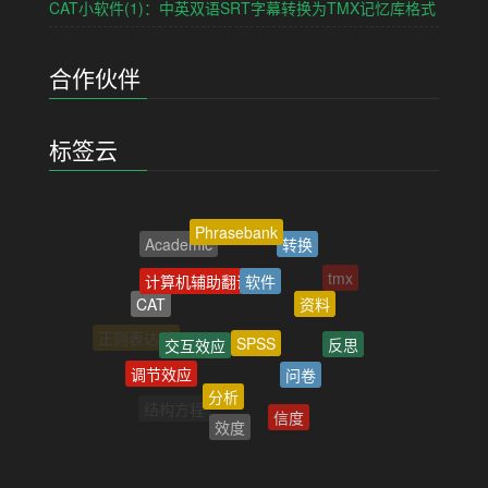
CAT小软件(1)：中英双语SRT字幕转换为TMX记忆库格式
合作伙伴
标签云
Phrasebank
转换
Academic
软件
计算机辅助翻译
tmx
资料
CAT
SPSS
交互效应
正则表达式
反思
问卷
调节效应
分析
TED
结构方程
信度
效度