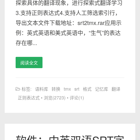
探索具体的翻译现象，进行探索式翻译学习
3.支持正则表达式4.支持人工筛选索引行，
导出文本文件下载地址：srt2tmx.rar应用示
例：英式英语和美式英语中，“生气”的表达
存在哪...
阅读全文
标签:
语料库
转换
tmx
srt
格式
记忆库
翻译
正则表达式
• 浏览(2723) • 评论(1)