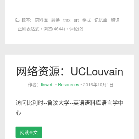
标签:
语料库
转换
tmx
srt
格式
记忆库
翻译
正则表达式
• 浏览(4644) • 评论(2)
网络资源：UCLouvain
作者：
linwei
•
Resources
•
2016年10月1日
访问比利时--鲁汶大学--英语语料库语言学中
心
阅读全文